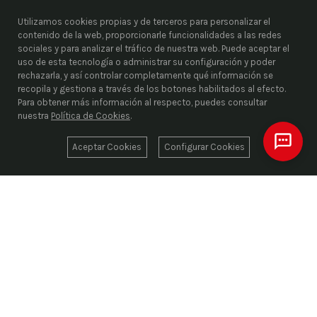
Utilizamos cookies propias y de terceros para personalizar el
contenido de la web, proporcionarle funcionalidades a las redes
sociales y para analizar el tráfico de nuestra web. Puede aceptar el
uso de esta tecnología o administrar su configuración y poder
rechazarla, y así controlar completamente qué información se
recopila y gestiona a través de los botones habilitados al efecto.
Para obtener más información al respecto, puedes consultar
nuestra
Política de Cookies
.
Aceptar Cookies
Configurar Cookies
ENRIEL S.L.