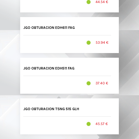
44.54 €
JGO OBTURACION EDH611 FAG
53.94 €
JGO OBTURACION EDH511 FAG
37.40 €
JGO OBTURACION TSNG 515 GLH
45.57 €