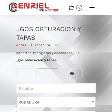
0
JGOS OBTURACION Y
TAPAS
enriel
rodadura
soportes, manguitos y accesorios
jgos obturacion y tapas
RODADURA