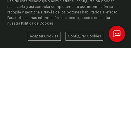
uso de esta tecnología o administrar su configuración y poder
rechazarla, y así controlar completamente qué información se
recopila y gestiona a través de los botones habilitados al efecto.
Para obtener más información al respecto, puedes consultar
nuestra
Política de Cookies
.
Aceptar Cookies
Configurar Cookies
ENRIEL S.L.
Desde 1976, liderando el suministro industrial con
más de 1.000.000 de artículos codificados
suministrando las mejores marcas del sector