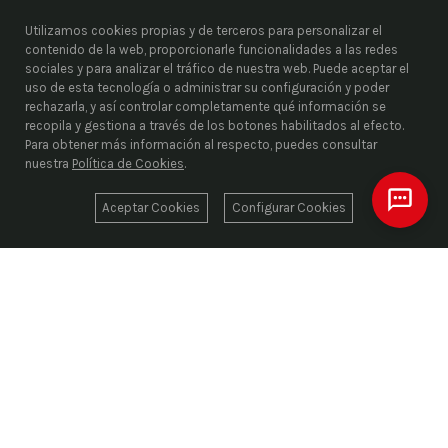
Utilizamos cookies propias y de terceros para personalizar el
contenido de la web, proporcionarle funcionalidades a las redes
sociales y para analizar el tráfico de nuestra web. Puede aceptar el
uso de esta tecnología o administrar su configuración y poder
rechazarla, y así controlar completamente qué información se
recopila y gestiona a través de los botones habilitados al efecto.
Para obtener más información al respecto, puedes consultar
nuestra
Política de Cookies
.
Aceptar Cookies
Configurar Cookies
ENRIEL S.L.