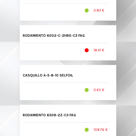
0.83 €
RODAMIENTO 6002-C-2HRS-C3 FAG
18.41 €
CASQUILLO A-5-8-10 SELFOIL
0.65 €
RODAMIENTO 6309-2Z-C3 FAG
108.76 €