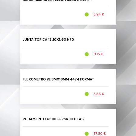
3.94 €
JUNTA TORICA 13,10X1,60 N70
0.15 €
FLEXOMETRO BL 3MX16MM 4474 FORMAT
3.56 €
RODAMIENTO 61900-2RSR-HLC FAG
37.50 €