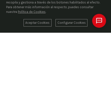
recopila y gestiona a través de los botones habilitados al efecto.
Para obtener más información al respecto, puedes consultar
nuestra
Política de Cookies
.
Aceptar Cookies
Configurar Cookies
ENRIEL S.L.
Desde 1976, liderando el suministro industrial con
más de 1.000.000 de artículos codificados
suministrando las mejores marcas del sector
aportando soluciones a nuestros clientes. Más
información en enriel.com