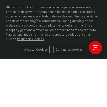
Utilizamos cookies propias y de terceros para personalizar el
contenido de la web, proporcionarle funcionalidades a las redes
sociales y para analizar el tráfico de nuestra web. Puede aceptar el
uso de esta tecnología o administrar su configuración y poder
rechazarla, y así controlar completamente qué información se
recopila y gestiona a través de los botones habilitados al efecto.
Para obtener más información al respecto, puedes consultar
nuestra
Política de Cookies
.
Aceptar Cookies
Configurar Cookies
ENRIEL S.L.