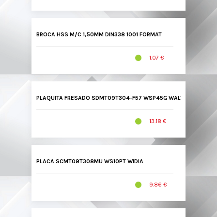
BROCA HSS M/C 1,50MM DIN338 1001 FORMAT
1.07 €
PLAQUITA FRESADO SDMT09T304-F57 WSP45G WALTER
13.18 €
PLACA SCMT09T308MU WS10PT WIDIA
9.86 €