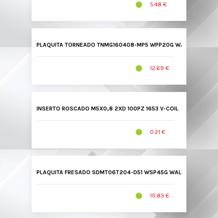
5.48 €
PLAQUITA TORNEADO TNMG160408-MP5 WPP20G WALTER
12.69 €
INSERTO ROSCADO M5X0,8 2XD 100PZ 1653 V-COIL
0.21 €
PLAQUITA FRESADO SDMT06T204-D51 WSP45G WALTER
10.83 €