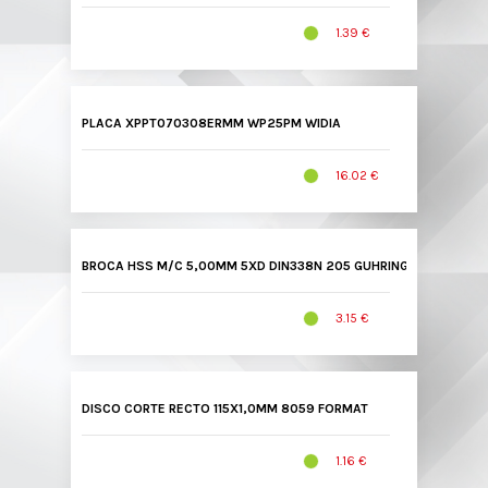
1.39 €
PLACA XPPT070308ERMM WP25PM WIDIA
16.02 €
BROCA HSS M/C 5,00MM 5XD DIN338N 205 GUHRING
3.15 €
DISCO CORTE RECTO 115X1,0MM 8059 FORMAT
1.16 €