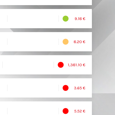
9.18 €
8.20 €
1,381.10 €
3.65 €
5.52 €