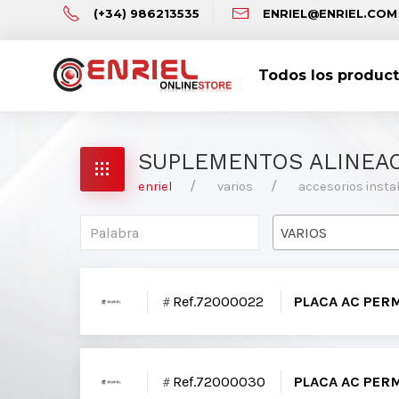
(+34) 986213535
ENRIEL@ENRIEL.COM
Todos los produc
SUPLEMENTOS ALINEAC
enriel
varios
accesorios inst
VARIOS
Ref.72000022
PLACA AC PER
Ref.72000030
PLACA AC PER