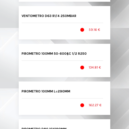
VENTOMETRO D63 R1/4 250MBAR
59.16 €
PIROMETRO 100MM 50-600§C 1/2 R250
134.81 €
PIROMETRO 100MM L=290MM
162.27 €