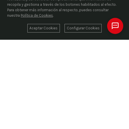
recopila y gestiona a través de los botones habilitados al efecto.
Para obtener más información al respecto, puedes consultar
nuestra
Política de Cookies
.
Aceptar Cookies
Configurar Cookies
ENRIEL S.L.
Desde 1976, liderando el suministro industrial con
más de 1.000.000 de artículos codificados
suministrando las mejores marcas del sector
aportando soluciones a nuestros clientes. Más