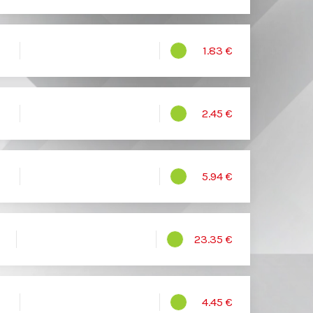
1.83 €
2.45 €
5.94 €
23.35 €
4.45 €