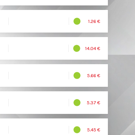
1.26 €
14.04 €
5.66 €
5.37 €
5.45 €