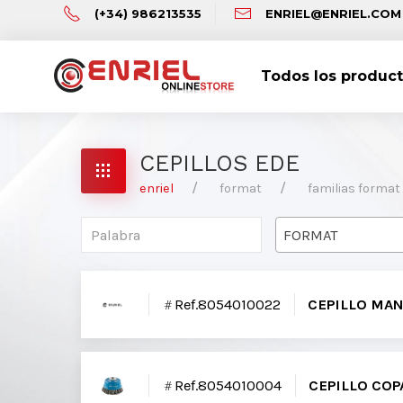
(+34) 986213535
ENRIEL@ENRIEL.COM
Todos los produc
CEPILLOS EDE
enriel
format
familias format 
FORMAT
Ref.8054010022
CEPILLO MA
Ref.8054010004
CEPILLO CO