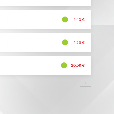
1.40 €
1.53 €
20.59 €