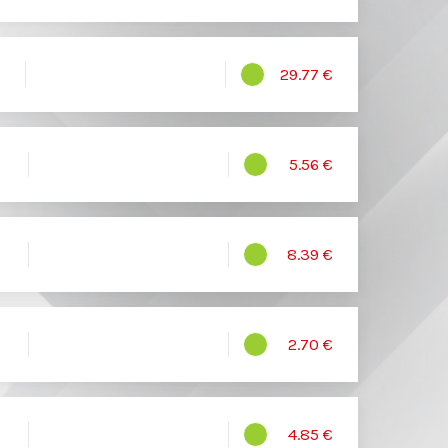
29.77 €
5.56 €
8.39 €
2.70 €
4.85 €