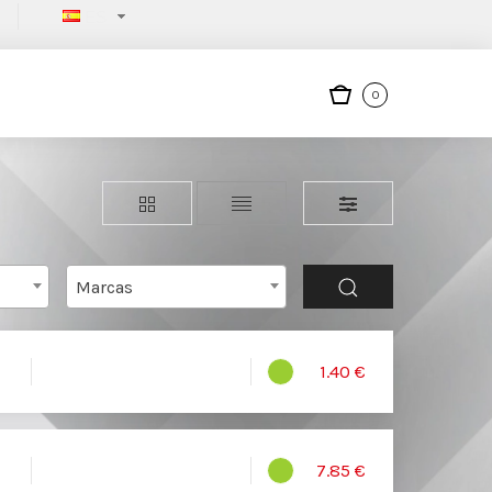
ES
0
Marcas
1.40 €
7.85 €